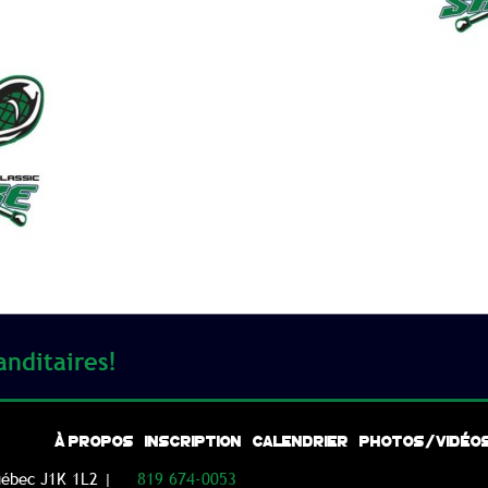
anditaires!
À PROPOS
INSCRIPTION
CALENDRIER
PHOTOS/VIDÉO
uébec J1K 1L2 |
819 674-0053